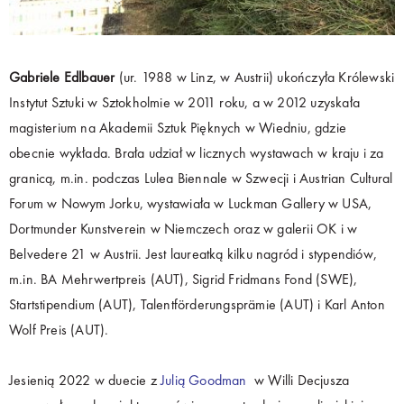
Gabriele Edlbauer
(ur. 1988 w Linz, w Austrii) ukończyła Królewski
Instytut Sztuki w Sztokholmie w 2011 roku, a w 2012 uzyskała
magisterium na Akademii Sztuk Pięknych w Wiedniu, gdzie
obecnie wykłada. Brała udział w licznych wystawach w kraju i za
granicą, m.in. podczas Lulea Biennale w Szwecji i Austrian Cultural
Forum w Nowym Jorku, wystawiała w Luckman Gallery w USA,
Dortmunder Kunstverein w Niemczech oraz w galerii OK i w
Belvedere 21 w Austrii. Jest laureatką kilku nagród i stypendiów,
m.in. BA Mehrwertpreis (AUT), Sigrid Fridmans Fond (SWE),
Startstipendium (AUT), Talentförderungsprämie (AUT) i Karl Anton
Wolf Preis (AUT).
Jesienią 2022 w duecie z
Julią Goodman
w Willi Decjusza