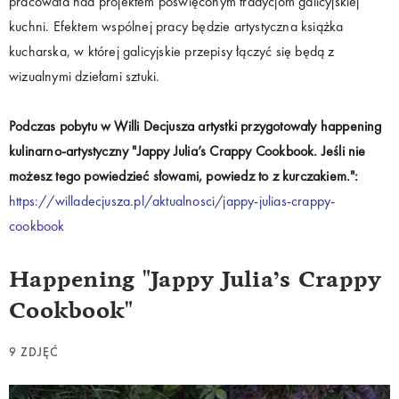
pracowała nad projektem poświęconym tradycjom galicyjskiej
kuchni. Efektem wspólnej pracy będzie artystyczna książka
kucharska, w której galicyjskie przepisy łączyć się będą z
wizualnymi dziełami sztuki.
Podczas pobytu w Willi Decjusza artystki przygotowały happening
kulinarno-artystyczny "Jappy Julia’s Crappy Cookbook. Jeśli nie
możesz tego powiedzieć słowami, powiedz to z kurczakiem.":
https://willadecjusza.pl/aktualnosci/jappy-julias-crappy-
cookbook
Happening "Jappy Julia’s Crappy
Cookbook"
9 ZDJĘĆ