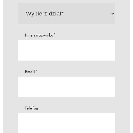
Wybierz
dział*
Imię i nazwisko*
Email*
Telefon