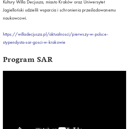
Kultury Willa Decjusza, miasto Kraków oraz Uniwersytet
Jagielloński udzielili wsparcia i schronienia prześladowanemu
naukowcowi.
https://willadecjusza.pl/aktualnosci/pierwszy-w-polsce-
stypendysta-sar-gosci-w-krakowie
Program SAR