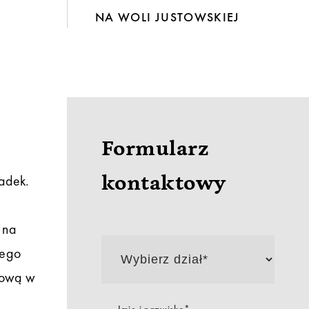
NA WOLI JUSTOWSKIEJ
Formularz
ładek.
kontaktowy
 na
Wybierz
dział*
zego
olową w