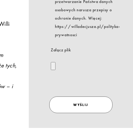
przetwarzanie Państwa danych
osobowych narusza przepisy o
ochronie danych. Więcej:
illi
https://willadecjusza.pl/polityka-
prywatnosci
Załącz plik
em
e tych,
ów – i
WYŚLIJ