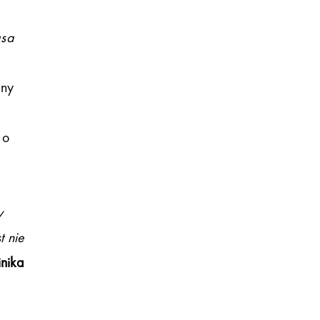
asa
any
 o
y
t nie
nika