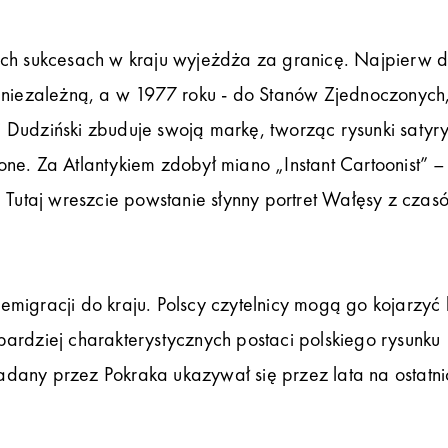
ych sukcesach w kraju wyjeżdża za granicę. Najpierw 
ą niezależną, a w 1977 roku - do Stanów Zjednoczonych
 Dudziński zbuduje swoją markę, tworząc rysunki satyr
ne. Za Atlantykiem zdobył miano „Instant Cartoonist” –
 Tutaj wreszcie powstanie słynny portret Wałęsy z czas
migracji do kraju. Polscy czytelnicy mogą go kojarzyć 
ardziej charakterystycznych postaci polskiego rysunku
dany przez Pokraka ukazywał się przez lata na ostatni