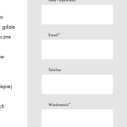
Imię i nazwisko*
do
, gdzie
Email*
yczne
ów
Telefon
lepiej
Wiadomość*
ch