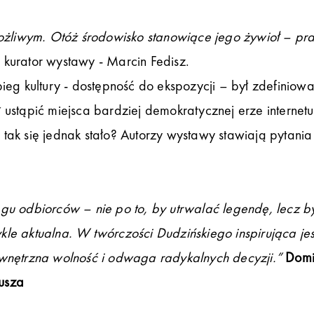
możliwym. Otóż środowisko stanowiące jego żywioł – pr
 kurator wystawy - Marcin Fedisz.
ieg kultury - dostępność do ekspozycji – był zdefiniow
ał ustąpić miejsca bardziej demokratycznej erze internetu
tak się jednak stało? Autorzy wystawy stawiają pytania
gu odbiorców – nie po to, by utrwalać legendę, lecz b
e aktualna. W twórczości Dudzińskiego inspirująca jes
ewnętrzna wolność i odwaga radykalnych decyzji.”
Domi
jusza