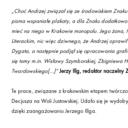
„Choć Andrzej związał się ze środowiskiem Znaku
pisma wspaniałe plakaty, a dla Znaku dodatkowo 
mieć na niego w Krakowie monopolu. Jego żona,
Literackim, nic więc dziwnego, że Andrzej oprawił t
Dygata, a następnie podjął się opracowania grafic
się tomy m.in. Wisławy Szymborskiej, Zbigniewa He
Twardowskiego[…]”
Jerzy Illg, redaktor naczeln
Te prace, związane z krakowskim etapem twórczo
Decjusza na Woli Justowskiej. Udało się je wydo
dzięki zaangażowaniu Jerzego Illga.