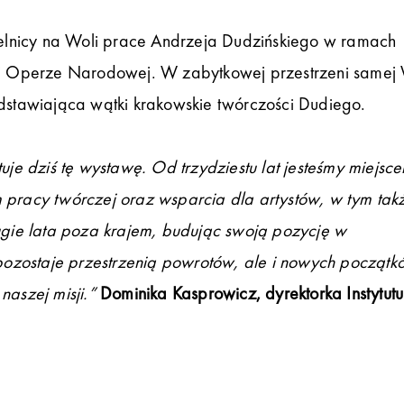
rzelnicy na Woli prace Andrzeja Dudzińskiego w ramach
 Operze Narodowej. W zabytkowej przestrzeni samej W
stawiająca wątki krakowskie twórczości Dudiego.
e dziś tę wystawę. Od trzydziestu lat jesteśmy miejsc
 pracy twórczej oraz wsparcia dla artystów, w tym takż
ługie lata poza krajem, budując swoją pozycję w
ozostaje przestrzenią powrotów, ale i nowych początk
naszej misji.”
Dominika Kasprowicz, dyrektorka Instytutu