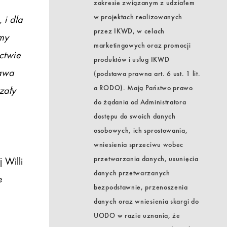
zakresie związanym z udziałem
w projektach realizowanych
 i dla
przez IKWD, w celach
śmy
marketingowych oraz promocji
ctwie
produktów i usług IKWD
ława
(podstawa prawna art. 6 ust. 1 lit.
a RODO). Mają Państwo prawo
zały
do żądania od Administratora
dostępu do swoich danych
osobowych, ich sprostowania,
wniesienia sprzeciwu wobec
przetwarzania danych, usunięcia
 Willi
danych przetwarzanych
e
bezpodstawnie, przenoszenia
danych oraz wniesienia skargi do
UODO w razie uznania, że