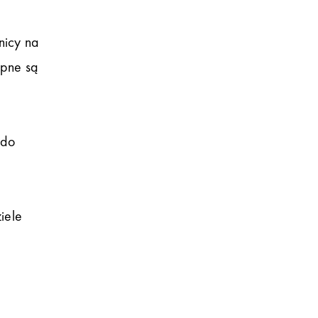
nicy na
ępne są
 do
iele