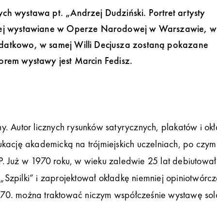
ch wystawa pt. „Andrzej Dudziński. Portret artysty
śniej wystawiane w Operze Narodowej w Warszawie, w
odatkowo, w samej Willi Decjusza zostaną pokazane
orem wystawy jest Marcin Fedisz.
lny. Autor licznych rysunków satyrycznych, plakatów i ok
ukację akademicką na trójmiejskich uczelniach, po czym
. Już w 1970 roku, w wieku zaledwie 25 lat debiutował
Szpilki” i zaprojektował okładkę niemniej opiniotwórc
lat 70. można traktować niczym współcześnie wystawę s