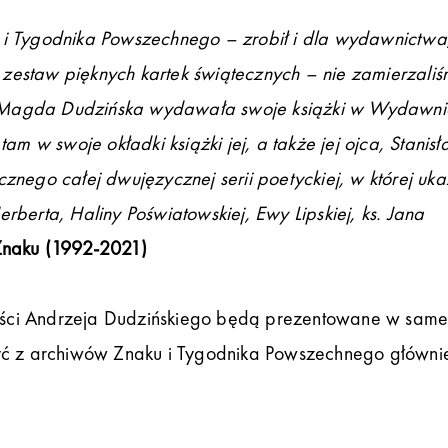
 i Tygodnika Powszechnego – zrobił i dla wydawnictwa,
zestaw pięknych kartek świątecznych – nie zamierzali
 Magda Dudzińska wydawała swoje książki w Wydawni
am w swoje okładki książki jej, a także jej ojca, Stanis
znego całej dwujęzycznej serii poetyckiej, w której uka
rberta, Haliny Poświatowskiej, Ewy Lipskiej, ks. Jana
y Znaku (1992-2021)
ści Andrzeja Dudzińskiego będą prezentowane w samej
być z archiwów Znaku i Tygodnika Powszechnego główni