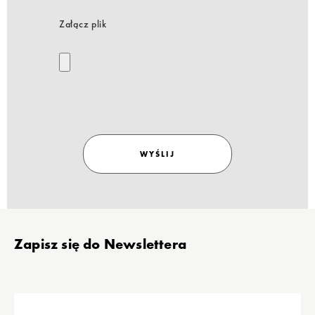
Załącz plik
WYŚLIJ
Stopka
Zapisz się do Newslettera
wpisz
e-