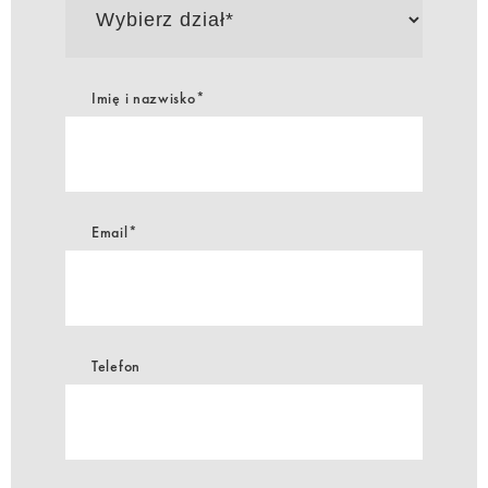
dział*
Imię i nazwisko*
Email*
Telefon