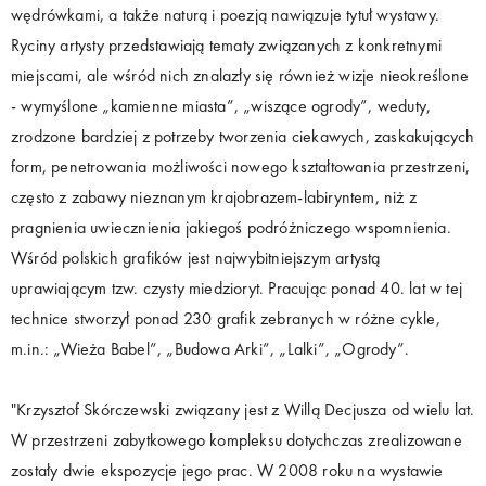
wędrówkami, a także naturą i poezją nawiązuje tytuł wystawy.
Ryciny artysty przedstawiają tematy związanych z konkretnymi
miejscami, ale wśród nich znalazły się również wizje nieokreślone
- wymyślone „kamienne miasta”, „wiszące ogrody”, weduty,
zrodzone bardziej z potrzeby tworzenia ciekawych, zaskakujących
form, penetrowania możliwości nowego kształtowania przestrzeni,
często z zabawy nieznanym krajobrazem-labiryntem, niż z
pragnienia uwiecznienia jakiegoś podróżniczego wspomnienia.
Wśród polskich grafików jest najwybitniejszym artystą
uprawiającym tzw. czysty miedzioryt. Pracując ponad 40. lat w tej
technice stworzył ponad 230 grafik zebranych w różne cykle,
m.in.: „Wieża Babel”, „Budowa Arki”, „Lalki”, „Ogrody”.
"Krzysztof Skórczewski związany jest z Willą Decjusza od wielu lat.
W przestrzeni zabytkowego kompleksu dotychczas zrealizowane
zostały dwie ekspozycje jego prac. W 2008 roku na wystawie