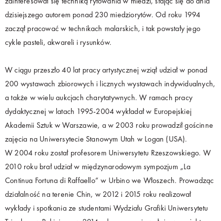
zainteresował się techniką rytowania w miedzi, stając się do dnia
dzisiejszego autorem ponad 230 miedziorytów. Od roku 1994
zaczął pracować w technikach malarskich, i tak powstały jego
cykle pasteli, akwareli i rysunków.
W ciągu przeszło 40 lat pracy artystycznej wziął udział w ponad
200 wystawach zbiorowych i licznych wystawach indywidualnych,
a także w wielu aukcjach charytatywnych. W ramach pracy
dydaktycznej w latach 1995-2004 wykładał w Europejskiej
Akademii Sztuk w Warszawie, a w 2003 roku prowadził gościnne
zajęcia na Uniwersytecie Stanowym Utah w Logan (USA).
W 2004 roku został profesorem Uniwersytetu Rzeszowskiego. W
2010 roku brał udział w międzynarodowym sympozjum „La
Continua Fortuna di Raffaello” w Urbino we Włoszech. Prowadząc
działalność na terenie Chin, w 2012 i 2015 roku realizował
wykłady i spotkania ze studentami Wydziału Grafiki Uniwersytetu