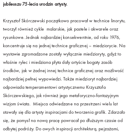
jubileuszu 75-lecia urodzin artysty.
Krzysztof Skórczewski początkowo pracował w technice linorytu,
tworzył również cykle malarskie, jak pastele i akwarele oraz
rysunkowe. Jednak najbardziej konsekwentnie, od roku 1976,
koncentruje się na jednej technice graficznej – miedziorycie. Na
wystawie zgromadzone zostały wyłącznie miedzioryty, gdyż to
właśnie rylec i miedziana płyta dały artyście bogaty zasób
środków, jak w żadnej innej technice graficznej oraz możliwość
najbardziej pełnej wypowiedzi. Także miedzioryt najbardziej
odpowiada temperamentowi artystycznemu Krzysztofa
Skórczewskiego, jak również jego metaforyczno-fantazyjnym
wizjom świata. Miejsca odwiedzane na przestrzeni wielu lat
stawały się dla artysty inspiracjami do tworzenia grafik. Zdarzało
się, że pomysł na nową pracę powracał po dłuższym czasie od
odbytej podróży. Do owych inspiracji architekturą, pejzażami,