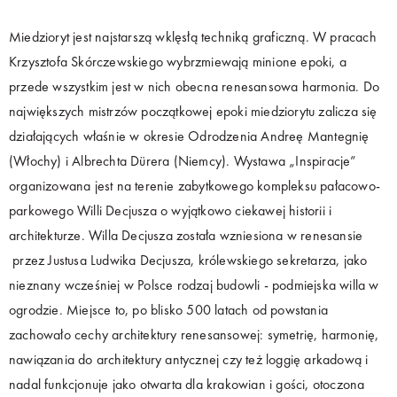
Miedzioryt jest najstarszą wklęsłą techniką graficzną. W pracach
Krzysztofa Skórczewskiego wybrzmiewają minione epoki, a
przede wszystkim jest w nich obecna renesansowa harmonia. Do
największych mistrzów początkowej epoki miedziorytu zalicza się
działających właśnie w okresie Odrodzenia Andreę Mantegnię
(Włochy) i Albrechta Dürera (Niemcy). Wystawa „Inspiracje”
organizowana jest na terenie zabytkowego kompleksu pałacowo-
parkowego Willi Decjusza o wyjątkowo ciekawej historii i
architekturze. Willa Decjusza została wzniesiona w renesansie
przez Justusa Ludwika Decjusza, królewskiego sekretarza, jako
nieznany wcześniej w Polsce rodzaj budowli - podmiejska willa w
ogrodzie. Miejsce to, po blisko 500 latach od powstania
zachowało cechy architektury renesansowej: symetrię, harmonię,
nawiązania do architektury antycznej czy też loggię arkadową i
nadal funkcjonuje jako otwarta dla krakowian i gości, otoczona