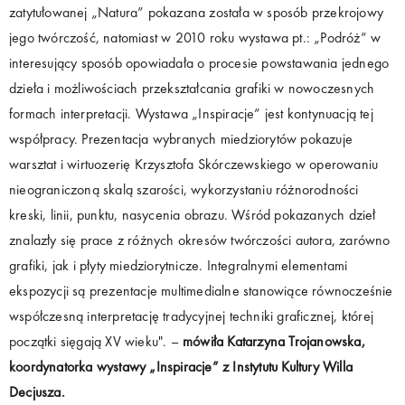
zatytułowanej „Natura” pokazana została w sposób przekrojowy
jego twórczość, natomiast w 2010 roku wystawa pt.: „Podróż” w
interesujący sposób opowiadała o procesie powstawania jednego
dzieła i możliwościach przekształcania grafiki w nowoczesnych
formach interpretacji. Wystawa „Inspiracje” jest kontynuacją tej
współpracy. Prezentacja wybranych miedziorytów pokazuje
warsztat i wirtuozerię Krzysztofa Skórczewskiego w operowaniu
nieograniczoną skalą szarości, wykorzystaniu różnorodności
kreski, linii, punktu, nasycenia obrazu. Wśród pokazanych dzieł
znalazły się prace z różnych okresów twórczości autora, zarówno
grafiki, jak i płyty miedziorytnicze. Integralnymi elementami
ekspozycji są prezentacje multimedialne stanowiące równocześnie
współczesną interpretację tradycyjnej techniki graficznej, której
początki sięgają XV wieku". –
mówiła Katarzyna Trojanowska,
koordynatorka wystawy „Inspiracje” z Instytutu Kultury Willa
Decjusza.