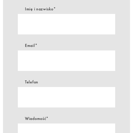
Imię i nazwisko*
Email*
Telefon
Wiadomość*