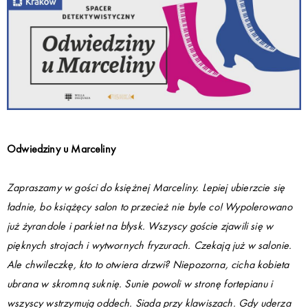
Odwiedziny u Marceliny
Zapraszamy w gości do księżnej Marceliny. Lepiej ubierzcie się
ładnie, bo książęcy salon to przecież nie byle co! Wypolerowano
już żyrandole i parkiet na błysk. Wszyscy goście zjawili się w
pięknych strojach i wytwornych fryzurach. Czekają już w salonie.
Ale chwileczkę, kto to otwiera drzwi? Niepozorna, cicha kobieta
ubrana w skromną suknię. Sunie powoli w stronę fortepianu i
wszyscy wstrzymują oddech. Siada przy klawiszach. Gdy uderza