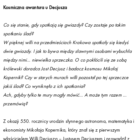
Kosmiczna awantura u Decjusza
Co się stanie, gdy spotkają się gwiazdy? Czy zostaje po takim
spotkaniu ślad?
W pięknej willi na przedmieściach Krakowa spotkały się kiedyś
dwie gwiazdy. I jak to bywa między sławnymi osobami wybuchła
między nimi... niewielka sprzeczka. O co pokłócili się ze sobą
królewski doradca Jost Decjusz i badacz kosmosu Mikołaj
Kopernik? Czy w starych murach willi pozostał po tej sprzeczce
jakiś ślad? Co wyniknęło z ich spotkania?
Ach, gdyby tylko te mury mogły mówić… A może tym razem …
przemówią?
Z okazji 550. rocznicy urodzin słynnego astronoma, matematyka i
ekonomisty Mikołaja Kopernika, który znał się z pierwszym
właścicielem Willi Decjusza – Justusem Decjuszem i prowadził z