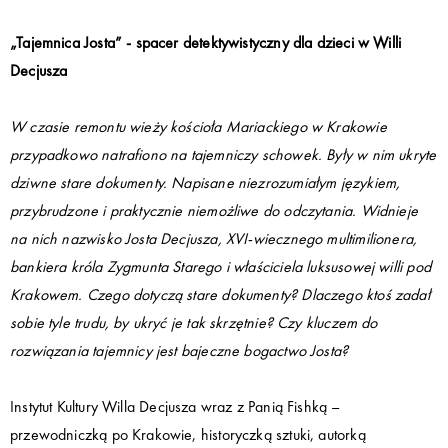
„Tajemnica Josta” - spacer detektywistyczny dla dzieci w Willi
Decjusza
W czasie remontu wieży kościoła Mariackiego w Krakowie
przypadkowo natrafiono na tajemniczy schowek. Były w nim ukryte
dziwne stare dokumenty. Napisane niezrozumiałym językiem,
przybrudzone i praktycznie niemożliwe do odczytania. Widnieje
na nich nazwisko Josta Decjusza, XVI-wiecznego multimilionera,
bankiera króla Zygmunta Starego i właściciela luksusowej willi pod
Krakowem. Czego dotyczą stare dokumenty? Dlaczego ktoś zadał
sobie tyle trudu, by ukryć je tak skrzętnie? Czy kluczem do
rozwiązania tajemnicy jest bajeczne bogactwo Josta?
Instytut Kultury Willa Decjusza wraz z Panią Fishką –
przewodniczką po Krakowie, historyczką sztuki, autorką