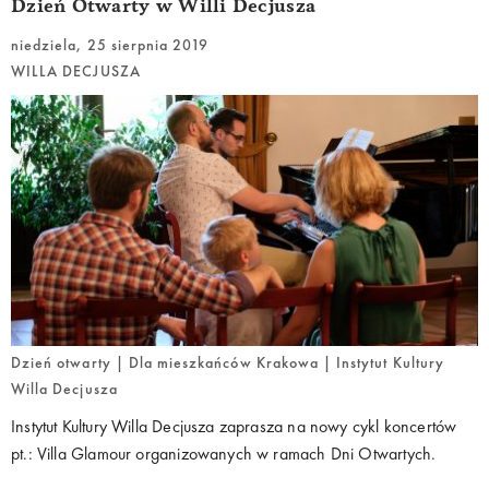
Dzień Otwarty w Willi Decjusza
F. Chopina czy L. Beethovena. Gościnnie wystąpią pianiści
Grzegorz Mania oraz Piotr Różański, którzy zaprezentują
Album
niedziela, 25 sierpnia 2019
tatrzański
WILLA DECJUSZA
Ignacego Jana Paderewskiego.
Dzień otwarty | Dla mieszkańców Krakowa | Instytut Kultury
Willa Decjusza
Instytut Kultury Willa Decjusza zaprasza na nowy cykl koncertów
pt.: Villa Glamour organizowanych w ramach Dni Otwartych.