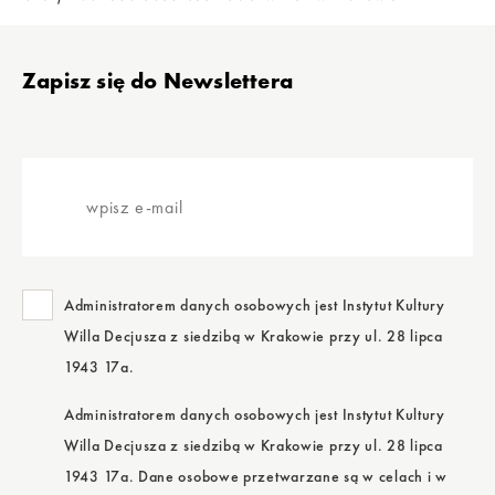
koncert
Sentymentalna podróż z muzyką
.
Stopka
Zapisz się do Newslettera
wpisz
e-
mail
Administratorem danych osobowych jest Instytut Kultury
Willa Decjusza z siedzibą w Krakowie przy ul. 28 lipca
1943 17a.
Administratorem danych osobowych jest Instytut Kultury
Willa Decjusza z siedzibą w Krakowie przy ul. 28 lipca
1943 17a. Dane osobowe przetwarzane są w celach i w