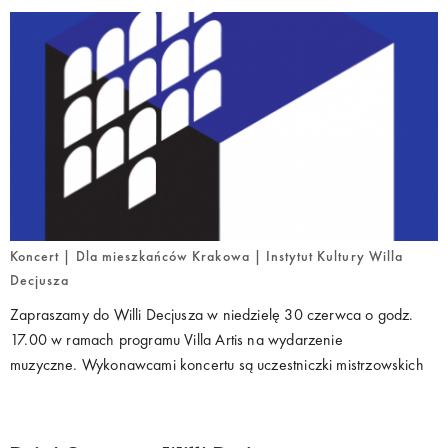
Koncert | Dla mieszkańców Krakowa | Instytut Kultury Willa
Decjusza
Zapraszamy do Willi Decjusza w niedzielę 30 czerwca o godz.
17.00 w ramach programu Villa Artis na wydarzenie
muzyczne. Wykonawcami koncertu są uczestniczki mistrzowskich
warsztatów fortepianowych pod kierunkiem Marka Żebrowskiego:
Noelle oraz Holly Hadsall – finalistki wielu muzycznych konkursów
w Kalifornii (USA), które przygotowały m.in. utwory W. A. Mozarta,