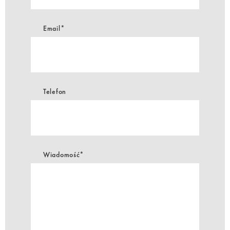
Email*
Telefon
Wiadomość*