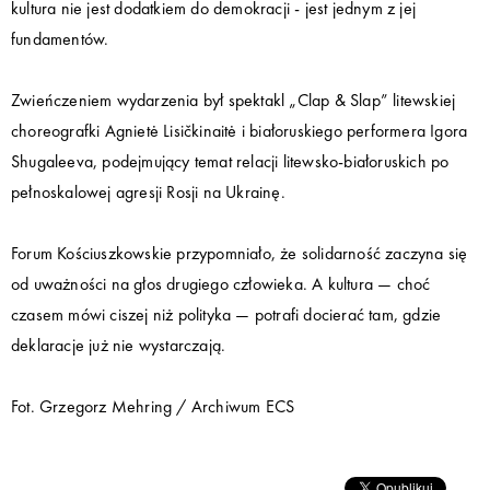
kultura nie jest dodatkiem do demokracji - jest jednym z jej
fundamentów.
Zwieńczeniem wydarzenia był spektakl „Clap & Slap” litewskiej
choreografki Agnietė Lisičkinaitė i białoruskiego performera Igora
Shugaleeva, podejmujący temat relacji litewsko-białoruskich po
pełnoskalowej agresji Rosji na Ukrainę.
Forum Kościuszkowskie przypomniało, że solidarność zaczyna się
od uważności na głos drugiego człowieka. A kultura — choć
czasem mówi ciszej niż polityka — potrafi docierać tam, gdzie
deklaracje już nie wystarczają.
Fot. Grzegorz Mehring / Archiwum ECS